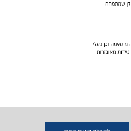
ולן שמתמחה
מתאימה וכן בעלי
ים ומכוניות. אנו זמינים 24/7 בטלפון מספר 073-7841540 וברשותנו ניידות מאובזרות