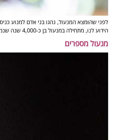
לפני שהומצא המנעול, נהגו בני אדם למנוע כניס
הידוע לנו, מתחילה במנעול בן כ-4,000 שנה שנמצא ליד העיר נינווה באזור עיראק. המנעול היה פשוט מאוד – חתיכת עץ עם חורים, והמפתח היה בורג גדול מעץ.
מנעול מספרים